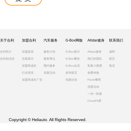
关于合利
加盟合利
汽车服务
G-Box网咖
Allstar健身
联系我们
合利简介
加盟政策
服务介绍
G-Box展示
Allstar健身
诚聘
合利创业史
店面展示
服务网点
G-Box餐饮
我们的团队
留言
加盟商成长
预约服务
G-Box会员
私教小团课
电话
行业资讯
优惠活动
咨询留言
免费体验
加盟商成长广告
优惠活动
Fresh餐吧
优惠活动
一对一私教
CrossFit课
Copyright © Heliauto. All Rights Reserved.