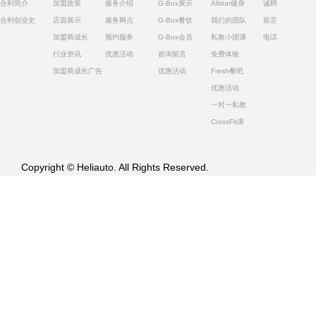
合利简介
加盟政策
服务介绍
G-Box展示
Allstar健身
诚聘
合利创业史
店面展示
服务网点
G-Box餐饮
我们的团队
留言
加盟商成长
预约服务
G-Box会员
私教小团课
电话
行业资讯
优惠活动
咨询留言
免费体验
加盟商成长广告
优惠活动
Fresh餐吧
优惠活动
一对一私教
CrossFit课
Copyright © Heliauto. All Rights Reserved.