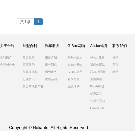
共1条
1
关于合利
加盟合利
汽车服务
G-Box网咖
Allstar健身
联系我们
合利简介
加盟政策
服务介绍
G-Box展示
Allstar健身
诚聘
合利创业史
店面展示
服务网点
G-Box餐饮
我们的团队
留言
加盟商成长
预约服务
G-Box会员
私教小团课
电话
行业资讯
优惠活动
咨询留言
免费体验
加盟商成长广告
优惠活动
Fresh餐吧
优惠活动
一对一私教
CrossFit课
Copyright © Heliauto. All Rights Reserved.