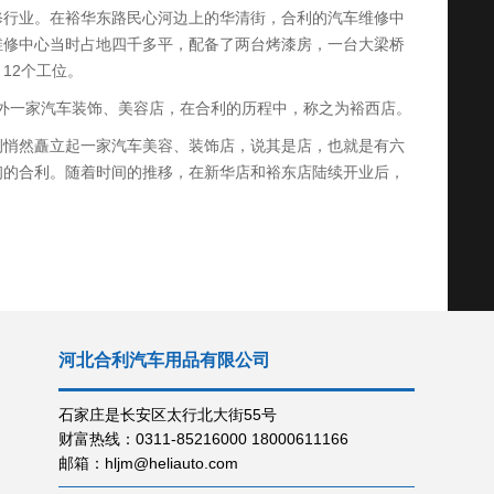
修行业。在裕华东路民心河边上的华清街，合利的汽车维修中
维修中心当时占地四千多平，配备了两台烤漆房，一台大梁桥
12个工位。
另外一家汽车装饰、美容店，在合利的历程中，称之为裕西店。
侧悄然矗立起一家汽车美容、装饰店，说其是店，也就是有六
初的合利。随着时间的推移，在新华店和裕东店陆续开业后，
河北合利汽车用品有限公司
石家庄是长安区太行北大街55号
财富热线：0311-85216000 18000611166
邮箱：hljm@heliauto.com