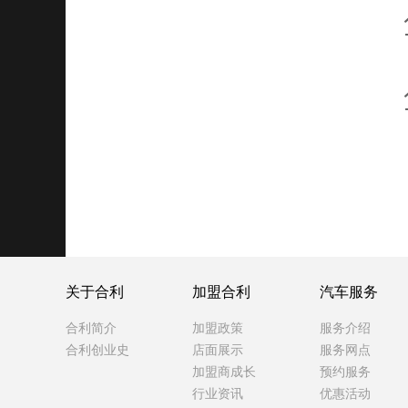
关于合利
加盟合利
汽车服务
合利简介
加盟政策
服务介绍
合利创业史
店面展示
服务网点
加盟商成长
预约服务
行业资讯
优惠活动