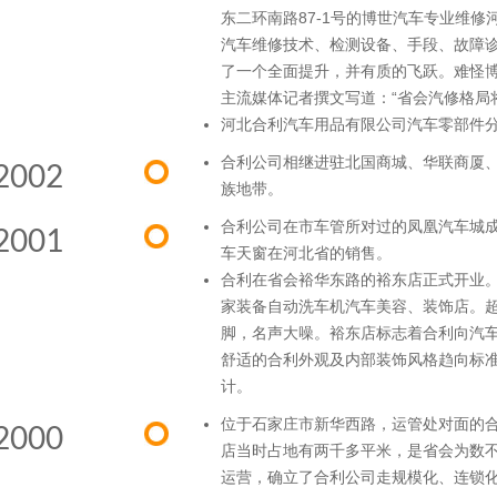
东二环南路87-1号的博世汽车专业维
汽车维修技术、检测设备、手段、故障
了一个全面提升，并有质的飞跃。难怪
主流媒体记者撰文写道：“省会汽修格局
河北合利汽车用品有限公司汽车零部件
合利公司相继进驻北国商城、华联商厦
2002
族地带。
合利公司在市车管所对过的凤凰汽车城
2001
车天窗在河北省的销售。
合利在省会裕华东路的裕东店正式开业
家装备自动洗车机汽车美容、装饰店。
脚，名声大噪。裕东店标志着合利向汽
舒适的合利外观及内部装饰风格趋向标
计。
位于石家庄市新华西路，运管处对面的
2000
店当时占地有两千多平米，是省会为数
运营，确立了合利公司走规模化、连锁