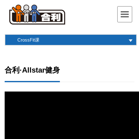
Toggle
navigat
CrossFit课
合利·Allstar健身